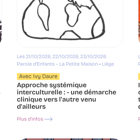
Les 21/10/2026, 22/10/2026, 23/10/2026
Parole d’Enfants – La Petite Maison
Liège
Avec Ivy Daure
Approche systémique
s
interculturelle : - une démarche
clinique vers l'autre venu
d'ailleurs
Plus d’infos