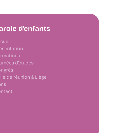
arole d'enfants
cueil
ésentation
rmations
urnées d’études
ngrès
lle de réunion à Liège
ens
ntact