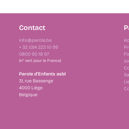
Contact
P
info@parole.be
Ac
+ 32 (0)4 223 10 99
Pr
0800 90 18 97
Fo
(n° vert pour la France)
Jo
Co
Parole d’Enfants asbl
Sa
31, rue Bassenge
Li
4000 Liège
Co
Belgique