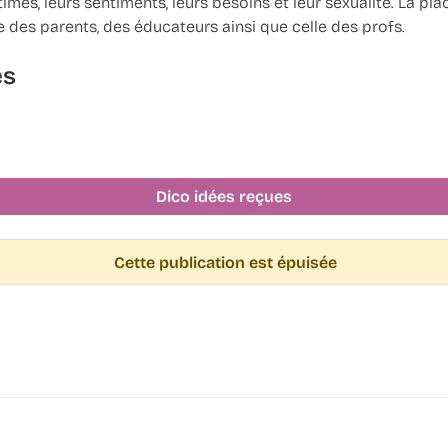
imes, leurs sentiments, leurs besoins et leur sexualité. La pla
ue des parents, des éducateurs ainsi que celle des profs.
es
Dico idées reçues
Cette publication est épuisée