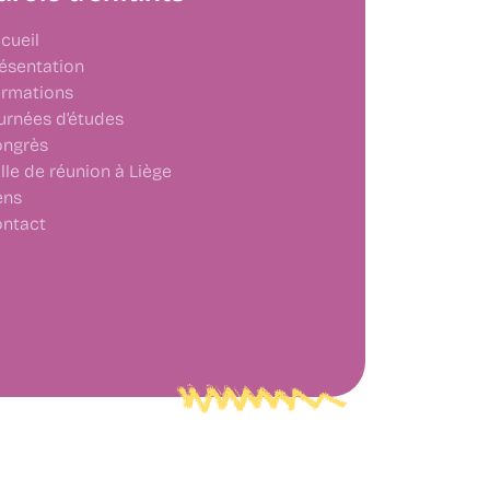
cueil
ésentation
rmations
urnées d’études
ngrès
lle de réunion à Liège
ens
ntact