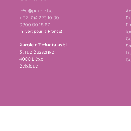
info@parole.be
Ac
+ 32 (0)4 223 10 99
Pr
0800 90 18 97
Fo
(n° vert pour la France)
Jo
Co
Parole d’Enfants asbl
Sa
31, rue Bassenge
Li
4000 Liège
Co
Belgique