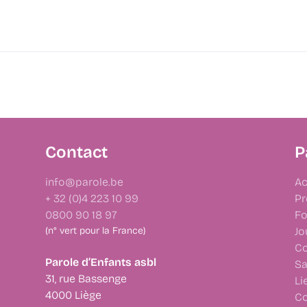
Contact
P
info@parole.be
Ac
+ 32 (0)4 223 10 99
Pr
0800 90 18 97
Fo
(n° vert pour la France)
Jo
Co
Parole d’Enfants asbl
Sa
31, rue Bassenge
Li
4000 Liège
Co