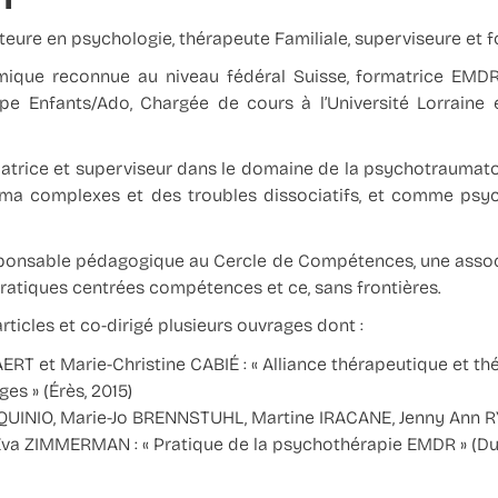
eure en psychologie, thérapeute Familiale, superviseure et 
ique reconnue au niveau fédéral Suisse, formatrice EMDR
 Enfants/Ado, Chargée de cours à l’Université Lorraine e
matrice et superviseur dans le domaine de la psychotraumat
uma complexes et des troubles dissociatifs, et comme psy
esponsable pédagogique au Cercle de Compétences, une associ
pratiques centrées compétences et ce, sans frontières.
rticles et co-dirigé plusieurs ouvrages dont :
ERT et Marie-Christine CABIÉ : « Alliance thérapeutique et thé
es » (Érès, 2015)
RQUINIO, Marie-Jo BRENNSTUHL, Martine IRACANE, Jenny Ann 
va ZIMMERMAN : « Pratique de la psychothérapie EMDR » (Du