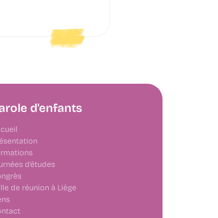
arole d'enfants
cueil
ésentation
rmations
urnées d’études
ngrès
lle de réunion à Liège
ens
ntact