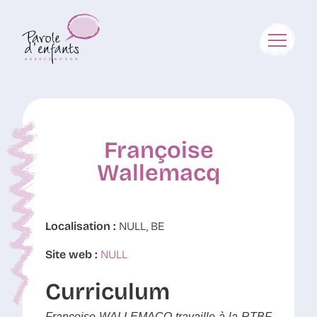
Françoise
Wallemacq
Localisation :
NULL, BE
Site web :
NULL
Curriculum
Françoise WALLEMACQ travaille à la RTBF