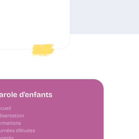
arole d'enfants
cueil
ésentation
rmations
urnées d’études
ngrès