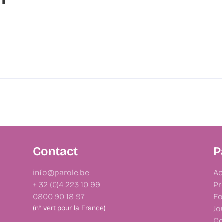
Contact
P
info@parole.be
Ac
+ 32 (0)4 223 10 99
Pr
0800 90 18 97
Fo
(n° vert pour la France)
Jo
Co