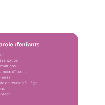
arole d'enfants
cueil
ésentation
rmations
urnées d’études
ngrès
lle de réunion à Liège
ens
ntact