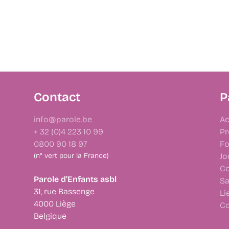
Contact
P
info@parole.be
Ac
+ 32 (0)4 223 10 99
Pr
0800 90 18 97
Fo
(n° vert pour la France)
Jo
Co
Parole d’Enfants asbl
Sa
31, rue Bassenge
Li
4000 Liège
Co
Belgique